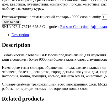
дом, квартира, путешествия, компьютер, погода, животные, ра
любому языковому курсу.
Русско-африкаанс тематический словарь - 9000 слов quantity
Add to cart
SKU:
978-1-78716-628-8
Categories:
Russian Collection
,
Африкаан
Description
Description
Тематические словари T&P Books предназначены для изучения 
книга содержит более 9000 наиболее важных слов, сгруппиров
Некоторые темы словаря: обращения, числа, самые важные глагол
человека, болезни, лекарства, город, деньги, покупки, дом, кв
похороны, война, полиция, космос, планета земля, животные, 
Словарь снабжен транскрипцией всех иностранных слов. Может
работы по периодическому повторению новых слов.
Related products