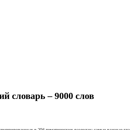
й словарь – 9000 слов
руппированных в 256 тематических разделах: самые важные глаго