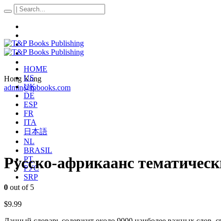
HOME
US
Hong Kong
UK
admin@tpbooks.com
DE
ESP
FR
ITA
日本語
NL
BRASIL
Русско-африкаанс тематически
PT
РУС
SRP
0
out of 5
$
9.99
Данный словарь содержит около 9000 наиболее важных слов, сг