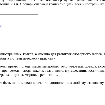
стения, и т.п. Словарь снабжен транскрипцией всех иностранных
с
иностранных языков, а именно для развития словарного запаса,
анных по тематическому признаку.
ы, время, погода, меры измерения, тело человека, одежда, аксес
артира, ремонт, спорт, школа, театр, кино, путешествия, гостини
деревья, страны, мировые религии …
 быть использован в качестве дополнения к любому языковому 