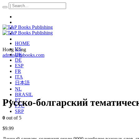
HOME
US
Hong Kong
UK
admin@tpbooks.com
DE
ESP
FR
ITA
日本語
NL
BRASIL
Русско-болгарский тематическ
PT
РУС
SRP
0
out of 5
$
9.99
Данный словарь содержит около 9000 наиболее важных слов, сг