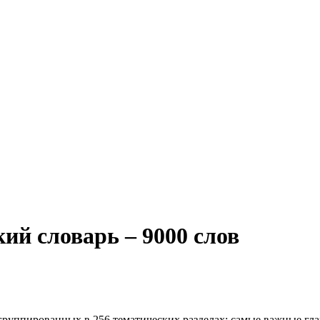
ий словарь – 9000 слов
руппированных в 256 тематических разделах: самые важные глаго