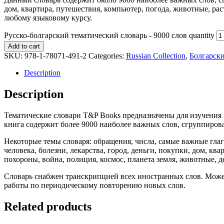
дом, квартира, путешествия, компьютер, погода, животные, ра
любому языковому курсу.
Русско-болгарский тематический словарь - 9000 слов quantity
Add to cart
SKU:
978-1-78071-491-2
Categories:
Russian Collection
,
Болгарск
Description
Description
Тематические словари T&P Books предназначены для изучения 
книга содержит более 9000 наиболее важных слов, сгруппиров
Некоторые темы словаря: обращения, числа, самые важные глагол
человека, болезни, лекарства, город, деньги, покупки, дом, кв
похороны, война, полиция, космос, планета земля, животные, 
Словарь снабжен транскрипцией всех иностранных слов. Может
работы по периодическому повторению новых слов.
Related products