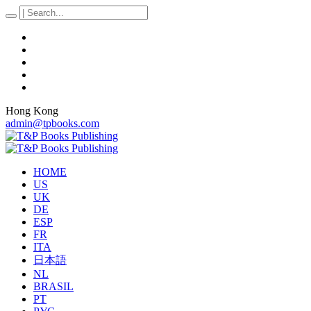
Hong Kong
admin@tpbooks.com
HOME
US
UK
DE
ESP
FR
ITA
日本語
NL
BRASIL
PT