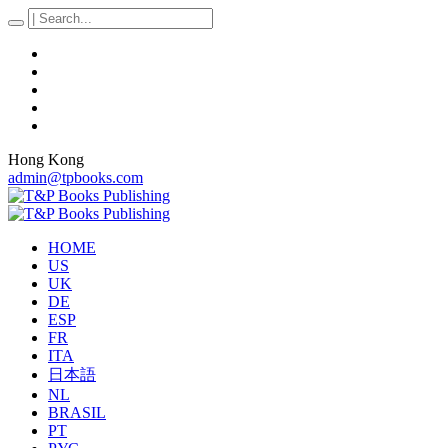
Hong Kong
admin@tpbooks.com
HOME
US
UK
DE
ESP
FR
ITA
日本語
NL
BRASIL
PT