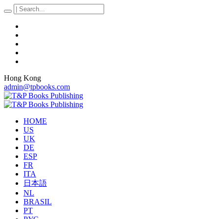
Hong Kong
admin@tpbooks.com
HOME
US
UK
DE
ESP
FR
ITA
日本語
NL
BRASIL
PT