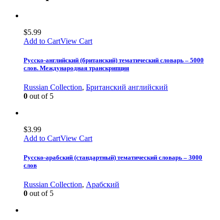
$
5.99
Add to Cart
View Cart
Русско-английский (британский) тематический словарь – 5000
слов. Международная транскрипция
Russian Collection
,
Британский английский
0
out of 5
$
3.99
Add to Cart
View Cart
Русско-арабский (стандартный) тематический словарь – 3000
слов
Russian Collection
,
Арабский
0
out of 5