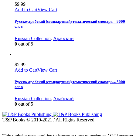
$
9.99
Add to Cart
View Cart
Русско-арабский (стандартный) тематический словарь – 9000
слов
Russian Collection
,
Арабский
0
out of 5
$
5.99
Add to Cart
View Cart
Русско-арабский (стандартный) тематический словарь – 5000
слов
Russian Collection
,
Арабский
0
out of 5
T&P Books © 2019-2021 / All Rights Reserved
This website uses cookies to improve your experience. We'll assume