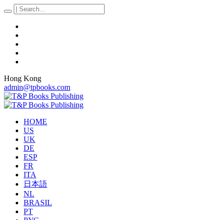
Hong Kong
admin@tpbooks.com
HOME
US
UK
DE
ESP
FR
ITA
日本語
NL
BRASIL
PT