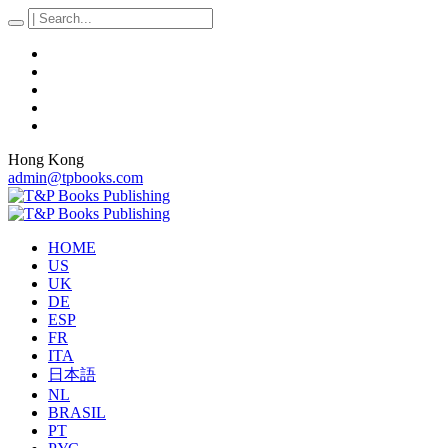
Hong Kong
admin@tpbooks.com
HOME
US
UK
DE
ESP
FR
ITA
日本語
NL
BRASIL
PT