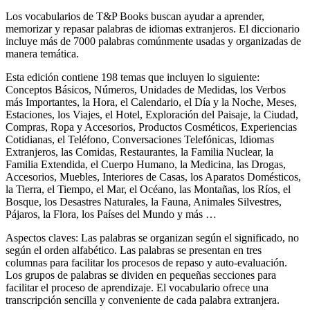
Los vocabularios de T&P Books buscan ayudar a aprender,
memorizar y repasar palabras de idiomas extranjeros. El diccionario
incluye más de 7000 palabras comúnmente usadas y organizadas de
manera temática.
Esta edición contiene 198 temas que incluyen lo siguiente:
Conceptos Básicos, Números, Unidades de Medidas, los Verbos
más Importantes, la Hora, el Calendario, el Día y la Noche, Meses,
Estaciones, los Viajes, el Hotel, Exploración del Paisaje, la Ciudad,
Compras, Ropa y Accesorios, Productos Cosméticos, Experiencias
Cotidianas, el Teléfono, Conversaciones Telefónicas, Idiomas
Extranjeros, las Comidas, Restaurantes, la Familia Nuclear, la
Familia Extendida, el Cuerpo Humano, la Medicina, las Drogas,
Accesorios, Muebles, Interiores de Casas, los Aparatos Domésticos,
la Tierra, el Tiempo, el Mar, el Océano, las Montañas, los Ríos, el
Bosque, los Desastres Naturales, la Fauna, Animales Silvestres,
Pájaros, la Flora, los Países del Mundo y más …
Aspectos claves: Las palabras se organizan según el significado, no
según el orden alfabético. Las palabras se presentan en tres
columnas para facilitar los procesos de repaso y auto-evaluación.
Los grupos de palabras se dividen en pequeñas secciones para
facilitar el proceso de aprendizaje. El vocabulario ofrece una
transcripción sencilla y conveniente de cada palabra extranjera.