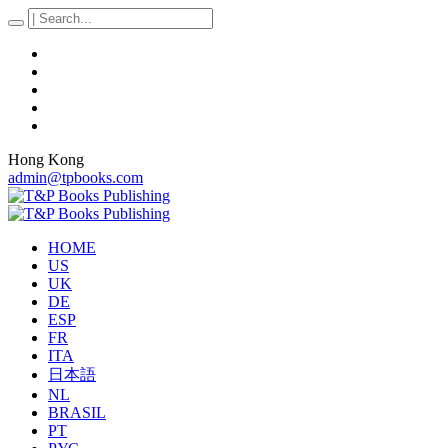
Hong Kong
admin@tpbooks.com
HOME
US
UK
DE
ESP
FR
ITA
日本語
NL
BRASIL
PT