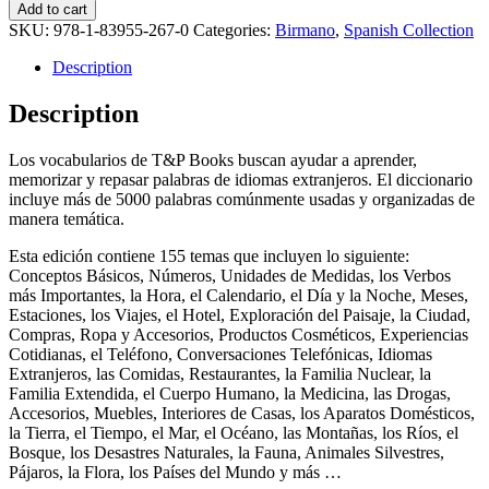
Add to cart
SKU:
978-1-83955-267-0
Categories:
Birmano
,
Spanish Collection
Description
Description
Los vocabularios de T&P Books buscan ayudar a aprender,
memorizar y repasar palabras de idiomas extranjeros. El diccionario
incluye más de 5000 palabras comúnmente usadas y organizadas de
manera temática.
Esta edición contiene 155 temas que incluyen lo siguiente:
Conceptos Básicos, Números, Unidades de Medidas, los Verbos
más Importantes, la Hora, el Calendario, el Día y la Noche, Meses,
Estaciones, los Viajes, el Hotel, Exploración del Paisaje, la Ciudad,
Compras, Ropa y Accesorios, Productos Cosméticos, Experiencias
Cotidianas, el Teléfono, Conversaciones Telefónicas, Idiomas
Extranjeros, las Comidas, Restaurantes, la Familia Nuclear, la
Familia Extendida, el Cuerpo Humano, la Medicina, las Drogas,
Accesorios, Muebles, Interiores de Casas, los Aparatos Domésticos,
la Tierra, el Tiempo, el Mar, el Océano, las Montañas, los Ríos, el
Bosque, los Desastres Naturales, la Fauna, Animales Silvestres,
Pájaros, la Flora, los Países del Mundo y más …