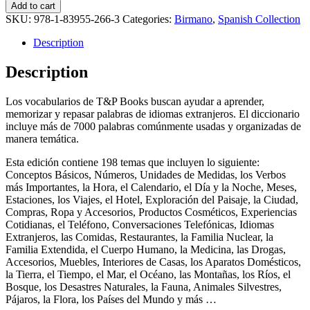
Add to cart
SKU:
978-1-83955-266-3
Categories:
Birmano
,
Spanish Collection
Description
Description
Los vocabularios de T&P Books buscan ayudar a aprender,
memorizar y repasar palabras de idiomas extranjeros. El diccionario
incluye más de 7000 palabras comúnmente usadas y organizadas de
manera temática.
Esta edición contiene 198 temas que incluyen lo siguiente:
Conceptos Básicos, Números, Unidades de Medidas, los Verbos
más Importantes, la Hora, el Calendario, el Día y la Noche, Meses,
Estaciones, los Viajes, el Hotel, Exploración del Paisaje, la Ciudad,
Compras, Ropa y Accesorios, Productos Cosméticos, Experiencias
Cotidianas, el Teléfono, Conversaciones Telefónicas, Idiomas
Extranjeros, las Comidas, Restaurantes, la Familia Nuclear, la
Familia Extendida, el Cuerpo Humano, la Medicina, las Drogas,
Accesorios, Muebles, Interiores de Casas, los Aparatos Domésticos,
la Tierra, el Tiempo, el Mar, el Océano, las Montañas, los Ríos, el
Bosque, los Desastres Naturales, la Fauna, Animales Silvestres,
Pájaros, la Flora, los Países del Mundo y más …