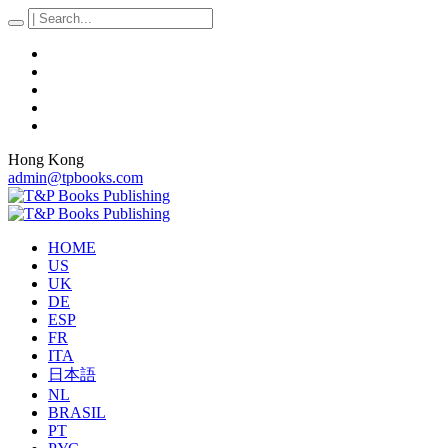
Hong Kong
admin@tpbooks.com
HOME
US
UK
DE
ESP
FR
ITA
日本語
NL
BRASIL
PT