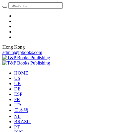
Hong Kong
admin@tpbooks.com
HOME
US
UK
DE
ESP
FR
ITA
日本語
NL
BRASIL
PT