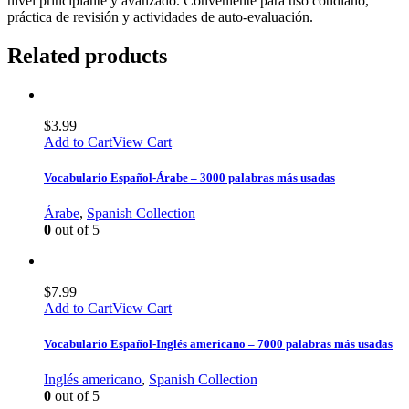
nivel principiante y avanzado. Conveniente para uso cotidiano,
práctica de revisión y actividades de auto-evaluación.
Related products
$
3.99
Add to Cart
View Cart
Vocabulario Español-Árabe – 3000 palabras más usadas
Árabe
,
Spanish Collection
0
out of 5
$
7.99
Add to Cart
View Cart
Vocabulario Español-Inglés americano – 7000 palabras más usadas
Inglés americano
,
Spanish Collection
0
out of 5