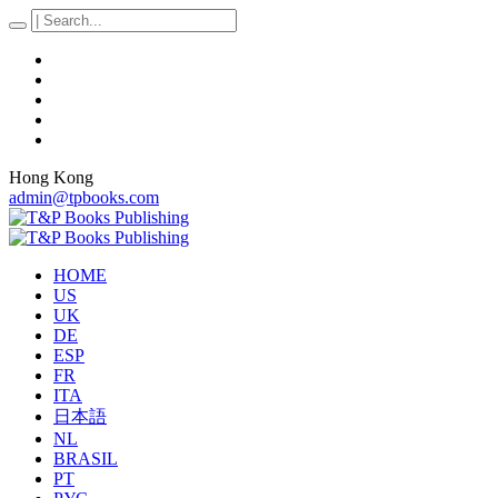
Hong Kong
admin@tpbooks.com
HOME
US
UK
DE
ESP
FR
ITA
日本語
NL
BRASIL
PT