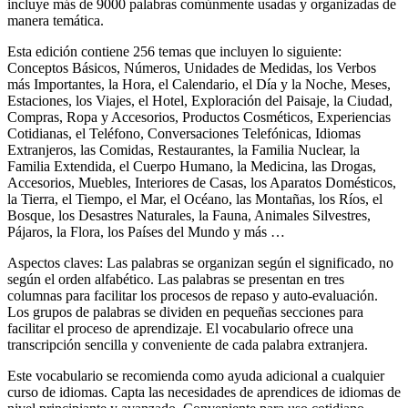
incluye más de 9000 palabras comúnmente usadas y organizadas de
manera temática.
Esta edición contiene 256 temas que incluyen lo siguiente:
Conceptos Básicos, Números, Unidades de Medidas, los Verbos
más Importantes, la Hora, el Calendario, el Día y la Noche, Meses,
Estaciones, los Viajes, el Hotel, Exploración del Paisaje, la Ciudad,
Compras, Ropa y Accesorios, Productos Cosméticos, Experiencias
Cotidianas, el Teléfono, Conversaciones Telefónicas, Idiomas
Extranjeros, las Comidas, Restaurantes, la Familia Nuclear, la
Familia Extendida, el Cuerpo Humano, la Medicina, las Drogas,
Accesorios, Muebles, Interiores de Casas, los Aparatos Domésticos,
la Tierra, el Tiempo, el Mar, el Océano, las Montañas, los Ríos, el
Bosque, los Desastres Naturales, la Fauna, Animales Silvestres,
Pájaros, la Flora, los Países del Mundo y más …
Aspectos claves: Las palabras se organizan según el significado, no
según el orden alfabético. Las palabras se presentan en tres
columnas para facilitar los procesos de repaso y auto-evaluación.
Los grupos de palabras se dividen en pequeñas secciones para
facilitar el proceso de aprendizaje. El vocabulario ofrece una
transcripción sencilla y conveniente de cada palabra extranjera.
Este vocabulario se recomienda como ayuda adicional a cualquier
curso de idiomas. Capta las necesidades de aprendices de idiomas de