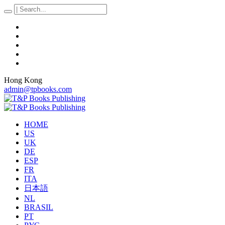
Hong Kong
admin@tpbooks.com
HOME
US
UK
DE
ESP
FR
ITA
日本語
NL
BRASIL
PT