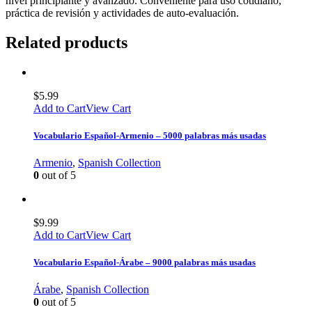
nivel principiante y avanzado. Conveniente para uso cotidiano,
práctica de revisión y actividades de auto-evaluación.
Related products
$
5.99
Add to Cart
View Cart
Vocabulario Español-Armenio – 5000 palabras más usadas
Armenio
,
Spanish Collection
0
out of 5
$
9.99
Add to Cart
View Cart
Vocabulario Español-Árabe – 9000 palabras más usadas
Árabe
,
Spanish Collection
0
out of 5