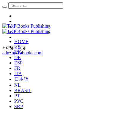
HOME
US
Hong Kong
UK
admin@tpbooks.com
DE
ESP
FR
ITA
日本語
NL
BRASIL
PT
РУС
SRP