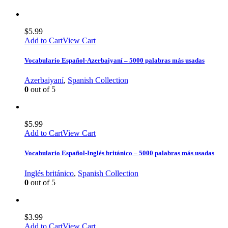
$
5.99
Add to Cart
View Cart
Vocabulario Español-Azerbaiyaní – 5000 palabras más usadas
Azerbaiyaní
,
Spanish Collection
0
out of 5
$
5.99
Add to Cart
View Cart
Vocabulario Español-Inglés británico – 5000 palabras más usadas
Inglés británico
,
Spanish Collection
0
out of 5
$
3.99
Add to Cart
View Cart