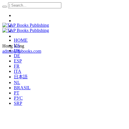
HOME
US
Hong Kong
UK
admin@tpbooks.com
DE
ESP
FR
ITA
日本語
NL
BRASIL
PT
РУС
SRP