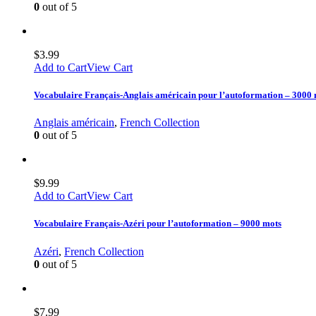
0
out of 5
$
3.99
Add to Cart
View Cart
Vocabulaire Français-Anglais américain pour l’autoformation – 3000
Anglais américain
,
French Collection
0
out of 5
$
9.99
Add to Cart
View Cart
Vocabulaire Français-Azéri pour l’autoformation – 9000 mots
Azéri
,
French Collection
0
out of 5
$
7.99