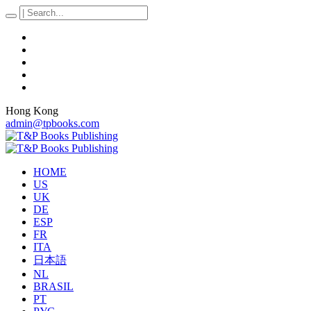
Hong Kong
admin@tpbooks.com
HOME
US
UK
DE
ESP
FR
ITA
日本語
NL
BRASIL
PT