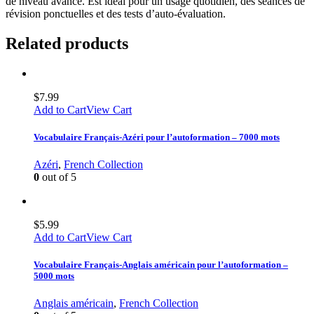
de niveau avancé. Est idéal pour un usage quotidien, des séances de
révision ponctuelles et des tests d’auto-évaluation.
Related products
$
7.99
Add to Cart
View Cart
Vocabulaire Français-Azéri pour l’autoformation – 7000 mots
Azéri
,
French Collection
0
out of 5
$
5.99
Add to Cart
View Cart
Vocabulaire Français-Anglais américain pour l’autoformation –
5000 mots
Anglais américain
,
French Collection