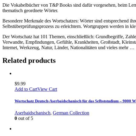
Die Vokabelbücher von T&P Books sind dafür vorgesehen, beim Lerne
thematisch geordnete Wörter.
Besondere Merkmale des Wortschatzes: Wörter sind entsprechend ihrer
Selbstüberprüfungsprozess zu erleichtern. Wortgruppen werden in kle
Der Wortschatz hat 101 Themen, einschließlich: Grundbegriffe, Zahl
Verwandte, Empfindungen, Gefühle, Krankheiten, Großstadt, Kleinsta
Internet, Werkzeug, Natur, Länder, Nationalitäten und vieles mehr …
Related products
$
9.99
Add to Cart
View Cart
Wortschatz Deutsch-Aserbaidschanisch für das Selbststudium – 9000 W
Aserbaidschanisch
,
German Collection
0
out of 5