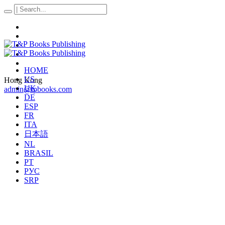
HOME
US
Hong Kong
UK
admin@tpbooks.com
DE
ESP
FR
ITA
日本語
NL
BRASIL
PT
РУС
SRP