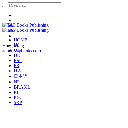
HOME
US
Hong Kong
UK
admin@tpbooks.com
DE
ESP
FR
ITA
日本語
NL
BRASIL
PT
РУС
SRP