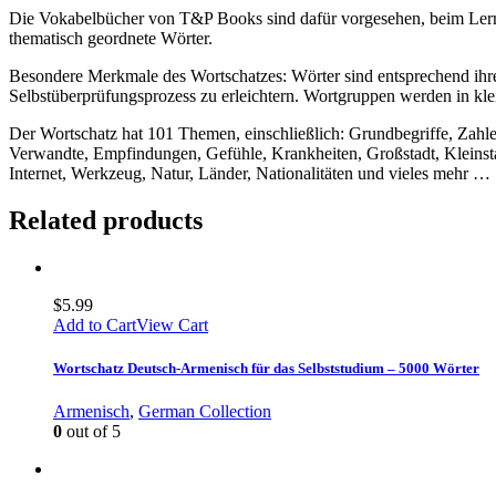
Die Vokabelbücher von T&P Books sind dafür vorgesehen, beim Lerne
thematisch geordnete Wörter.
Besondere Merkmale des Wortschatzes: Wörter sind entsprechend ihrer
Selbstüberprüfungsprozess zu erleichtern. Wortgruppen werden in kle
Der Wortschatz hat 101 Themen, einschließlich: Grundbegriffe, Zahl
Verwandte, Empfindungen, Gefühle, Krankheiten, Großstadt, Kleinsta
Internet, Werkzeug, Natur, Länder, Nationalitäten und vieles mehr …
Related products
$
5.99
Add to Cart
View Cart
Wortschatz Deutsch-Armenisch für das Selbststudium – 5000 Wörter
Armenisch
,
German Collection
0
out of 5