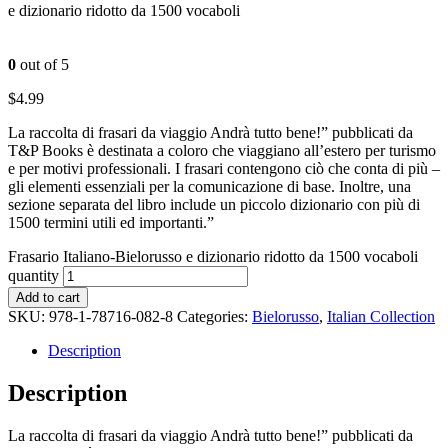
e dizionario ridotto da 1500 vocaboli
0
out of 5
$
4.99
La raccolta di frasari da viaggio Andrà tutto bene!” pubblicati da
T&P Books è destinata a coloro che viaggiano all’estero per turismo
e per motivi professionali. I frasari contengono ciò che conta di più –
gli elementi essenziali per la comunicazione di base. Inoltre, una
sezione separata del libro include un piccolo dizionario con più di
1500 termini utili ed importanti.”
Frasario Italiano-Bielorusso e dizionario ridotto da 1500 vocaboli
quantity
Add to cart
SKU:
978-1-78716-082-8
Categories:
Bielorusso
,
Italian Collection
Description
Description
La raccolta di frasari da viaggio Andrà tutto bene!” pubblicati da