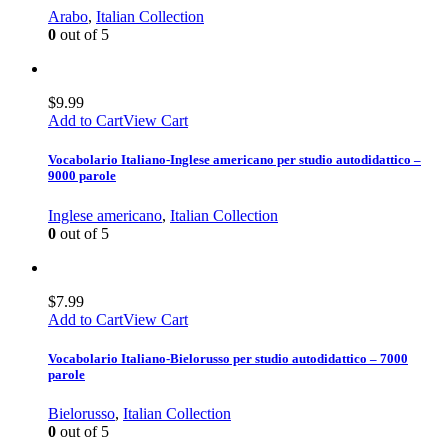
Arabo
,
Italian Collection
0
out of 5
$
9.99
Add to Cart
View Cart
Vocabolario Italiano-Inglese americano per studio autodidattico –
9000 parole
Inglese americano
,
Italian Collection
0
out of 5
$
7.99
Add to Cart
View Cart
Vocabolario Italiano-Bielorusso per studio autodidattico – 7000
parole
Bielorusso
,
Italian Collection
0
out of 5