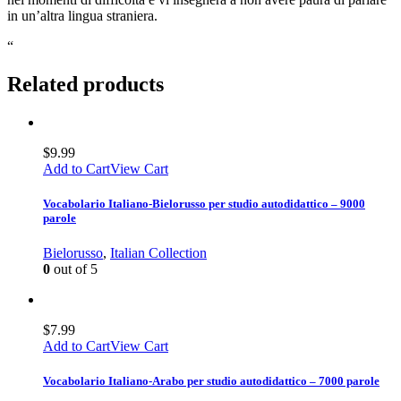
in un’altra lingua straniera.
“
Related products
$
9.99
Add to Cart
View Cart
Vocabolario Italiano-Bielorusso per studio autodidattico – 9000
parole
Bielorusso
,
Italian Collection
0
out of 5
$
7.99
Add to Cart
View Cart
Vocabolario Italiano-Arabo per studio autodidattico – 7000 parole