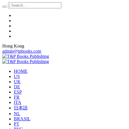
Hong Kong
admin@tpbooks.com
HOME
US
UK
DE
ESP
FR
ITA
日本語
NL
BRASIL
PT