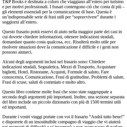
T&P Books è destinata a coloro che viaggiano all’estero per turismo
e per motivi professionali. I frasari contengono ciò che conta di più –
gli elementi essenziali per la comunicazione di base. Questa è
un’indispensabile serie di frasi utili per “sopravvivere” durante i
soggiorni all’estero.
Questo frasario potrà esservi di aiuto nella maggior parte dei casi in
cui dovrete chiedere informazioni, ottenere indicazioni stradali,
domandare quanto costa qualcosa, ecc. Risulterà molto utile per
risolvere situazioni dove la comunicazione è difficile e i gesti non
possono aiutarci.
Alcuni degli argomenti inclusi nel frasario sono: Chiedere
indicazioni stradali, Segnaletica, Mezzi di Trasporto, Acquistare
biglietti, Hotel, Ristorante, Acquisti, Formule di saluto, Fare
conoscenza, Comunicazione, Frasi di gratitudine, Problemi di salute,
Frasi di scuse, saluti di commiato e molto altro.
Questo libro contiene molte frasi che sono state raggruppate a
seconda degli argomenti più importanti. Inoltre, una sezione separata
del libro include un piccolo dizionario con più di 1500 termini utili
ed importanti.
Durante i vostri viaggi portate con voi il frasario “Andrà tutto bene!”
e disporrete di un insostituibile compagno di viaggio che vi aiuterà
nei momenti di difficoltà e vi insegnerà a non avere paura di parlare