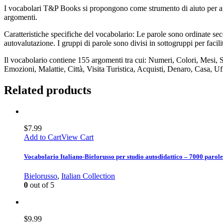
I vocabolari T&P Books si propongono come strumento di aiuto per appr
argomenti.
Caratteristiche specifiche del vocabolario: Le parole sono ordinate seco
autovalutazione. I gruppi di parole sono divisi in sottogruppi per facil
Il vocabolario contiene 155 argomenti tra cui: Numeri, Colori, Mesi, 
Emozioni, Malattie, Città, Visita Turistica, Acquisti, Denaro, Casa, Uf
Related products
$
7.99
Add to Cart
View Cart
Vocabolario Italiano-Bielorusso per studio autodidattico – 7000 parole
Bielorusso
,
Italian Collection
0
out of 5
$
9.99