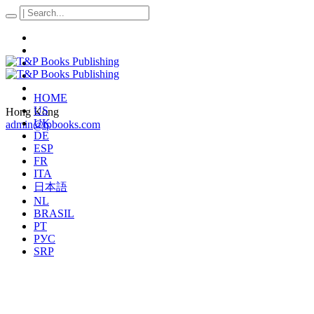
HOME
US
Hong Kong
UK
admin@tpbooks.com
DE
ESP
FR
ITA
日本語
NL
BRASIL
PT
РУС
SRP