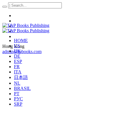
HOME
US
Hong Kong
UK
admin@tpbooks.com
DE
ESP
FR
ITA
日本語
NL
BRASIL
PT
РУС
SRP