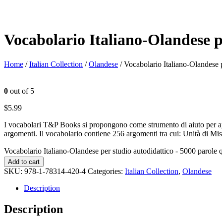
Vocabolario Italiano-Olandese p
Home
/
Italian Collection
/
Olandese
/ Vocabolario Italiano-Olandese p
0
out of 5
$
5.99
I vocabolari T&P Books si propongono come strumento di aiuto per appr
argomenti. Il vocabolario contiene 256 argomenti tra cui: Unità di Mis
Vocabolario Italiano-Olandese per studio autodidattico - 5000 parole 
Add to cart
SKU:
978-1-78314-420-4
Categories:
Italian Collection
,
Olandese
Description
Description