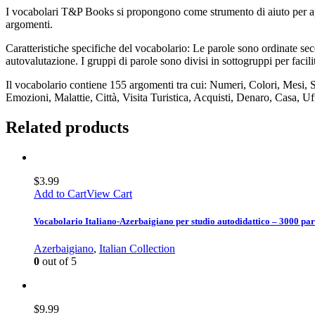
I vocabolari T&P Books si propongono come strumento di aiuto per appr
argomenti.
Caratteristiche specifiche del vocabolario: Le parole sono ordinate seco
autovalutazione. I gruppi di parole sono divisi in sottogruppi per facil
Il vocabolario contiene 155 argomenti tra cui: Numeri, Colori, Mesi, 
Emozioni, Malattie, Città, Visita Turistica, Acquisti, Denaro, Casa, Uf
Related products
$
3.99
Add to Cart
View Cart
Vocabolario Italiano-Azerbaigiano per studio autodidattico – 3000 par
Azerbaigiano
,
Italian Collection
0
out of 5
$
9.99