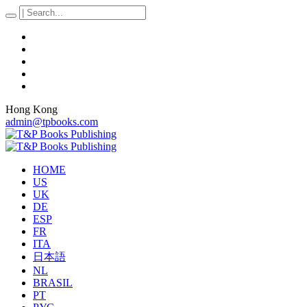
Hong Kong
admin@tpbooks.com
HOME
US
UK
DE
ESP
FR
ITA
日本語
NL
BRASIL
PT