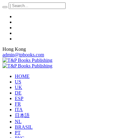
Hong Kong
admin@tpbooks.com
HOME
US
UK
DE
ESP
FR
ITA
日本語
NL
BRASIL
PT