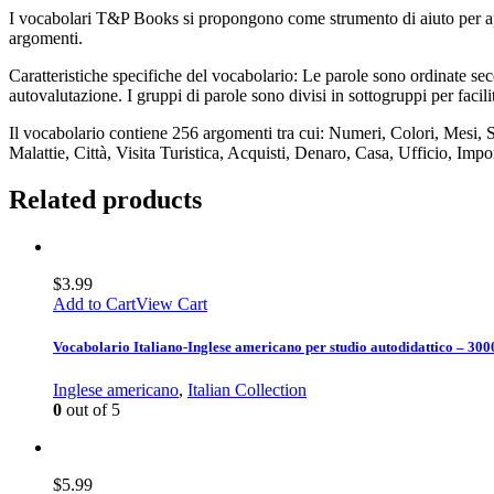
I vocabolari T&P Books si propongono come strumento di aiuto per appr
argomenti.
Caratteristiche specifiche del vocabolario: Le parole sono ordinate seco
autovalutazione. I gruppi di parole sono divisi in sottogruppi per facil
Il vocabolario contiene 256 argomenti tra cui: Numeri, Colori, Mesi, 
Malattie, Città, Visita Turistica, Acquisti, Denaro, Casa, Ufficio, Imp
Related products
$
3.99
Add to Cart
View Cart
Vocabolario Italiano-Inglese americano per studio autodidattico – 300
Inglese americano
,
Italian Collection
0
out of 5
$
5.99