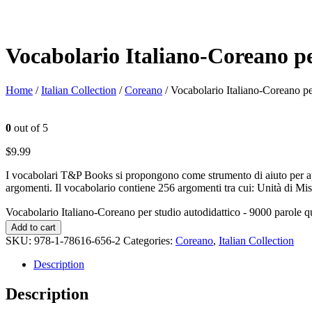
Vocabolario Italiano-Coreano pe
Home
/
Italian Collection
/
Coreano
/ Vocabolario Italiano-Coreano pe
0
out of 5
$
9.99
I vocabolari T&P Books si propongono come strumento di aiuto per appr
argomenti. Il vocabolario contiene 256 argomenti tra cui: Unità di Mis
Vocabolario Italiano-Coreano per studio autodidattico - 9000 parole q
Add to cart
SKU:
978-1-78616-656-2
Categories:
Coreano
,
Italian Collection
Description
Description