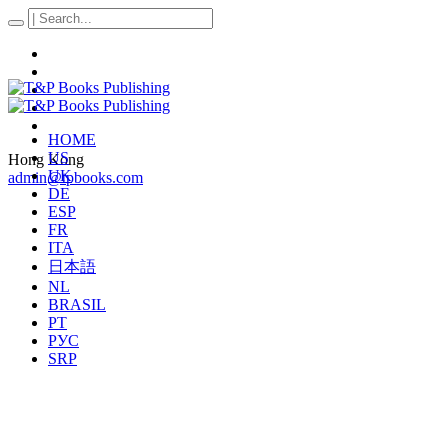
HOME
US
Hong Kong
UK
admin@tpbooks.com
DE
ESP
FR
ITA
日本語
NL
BRASIL
PT
РУС
SRP