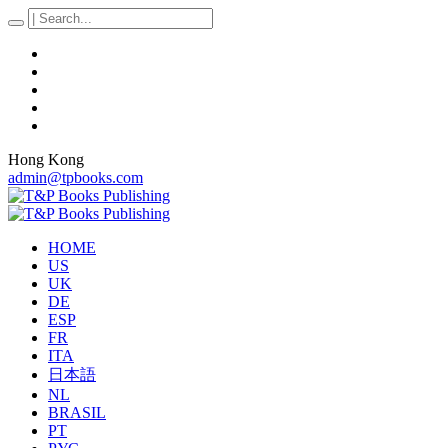
Hong Kong
admin@tpbooks.com
HOME
US
UK
DE
ESP
FR
ITA
日本語
NL
BRASIL
PT