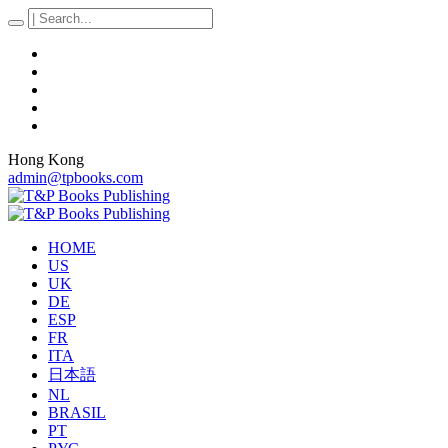
Hong Kong
admin@tpbooks.com
HOME
US
UK
DE
ESP
FR
ITA
日本語
NL
BRASIL
PT