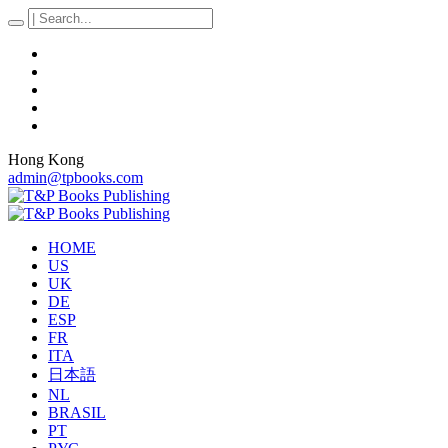
Hong Kong
admin@tpbooks.com
HOME
US
UK
DE
ESP
FR
ITA
日本語
NL
BRASIL
PT