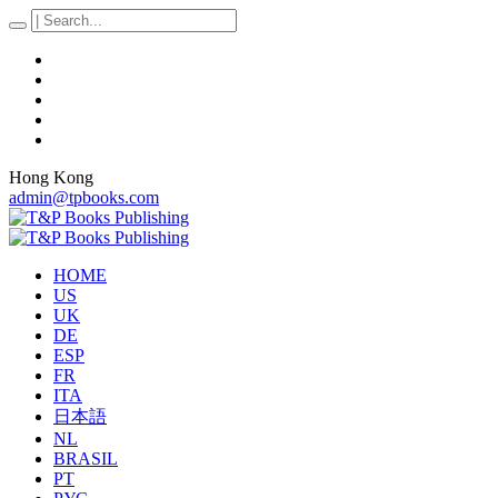
Hong Kong
admin@tpbooks.com
HOME
US
UK
DE
ESP
FR
ITA
日本語
NL
BRASIL
PT