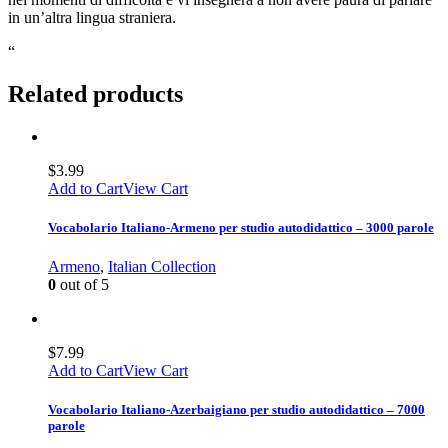
in un’altra lingua straniera.
“
Related products
$
3.99
Add to Cart
View Cart
Vocabolario Italiano-Armeno per studio autodidattico – 3000 parole
Armeno
,
Italian Collection
0
out of 5
$
7.99
Add to Cart
View Cart
Vocabolario Italiano-Azerbaigiano per studio autodidattico – 7000
parole