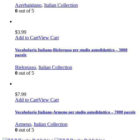
Azerbaigiano
,
Italian Collection
0
out of 5
$
3.99
Add to Cart
View Cart
Vocabolario Italiano-Bielorusso per studio autodidattico – 3000
parole
Bielorusso
,
Italian Collection
0
out of 5
$
7.99
Add to Cart
View Cart
Vocabolario Italiano-Armeno per studio autodidattico – 7000 parole
Armeno
,
Italian Collection
0
out of 5