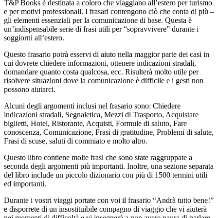
T&P Books è destinata a coloro che viaggiano all’estero per turismo
e per motivi professionali. I frasari contengono ciò che conta di più –
gli elementi essenziali per la comunicazione di base. Questa è
un’indispensabile serie di frasi utili per “sopravvivere” durante i
soggiorni all’estero.
Questo frasario potrà esservi di aiuto nella maggior parte dei casi in
cui dovrete chiedere informazioni, ottenere indicazioni stradali,
domandare quanto costa qualcosa, ecc. Risulterà molto utile per
risolvere situazioni dove la comunicazione è difficile e i gesti non
possono aiutarci.
Alcuni degli argomenti inclusi nel frasario sono: Chiedere
indicazioni stradali, Segnaletica, Mezzi di Trasporto, Acquistare
biglietti, Hotel, Ristorante, Acquisti, Formule di saluto, Fare
conoscenza, Comunicazione, Frasi di gratitudine, Problemi di salute,
Frasi di scuse, saluti di commiato e molto altro.
Questo libro contiene molte frasi che sono state raggruppate a
seconda degli argomenti più importanti. Inoltre, una sezione separata
del libro include un piccolo dizionario con più di 1500 termini utili
ed importanti.
Durante i vostri viaggi portate con voi il frasario “Andrà tutto bene!”
e disporrete di un insostituibile compagno di viaggio che vi aiuterà
nei momenti di difficoltà e vi insegnerà a non avere paura di parlare