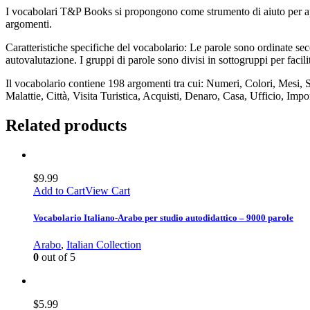
I vocabolari T&P Books si propongono come strumento di aiuto per appr
argomenti.
Caratteristiche specifiche del vocabolario: Le parole sono ordinate seco
autovalutazione. I gruppi di parole sono divisi in sottogruppi per facil
Il vocabolario contiene 198 argomenti tra cui: Numeri, Colori, Mesi, 
Malattie, Città, Visita Turistica, Acquisti, Denaro, Casa, Ufficio, Imp
Related products
$
9.99
Add to Cart
View Cart
Vocabolario Italiano-Arabo per studio autodidattico – 9000 parole
Arabo
,
Italian Collection
0
out of 5
$
5.99