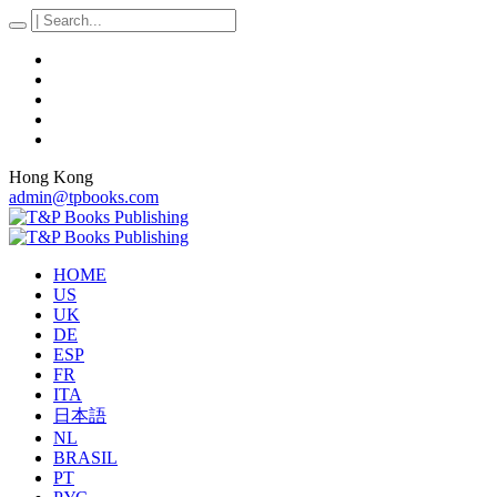
Hong Kong
admin@tpbooks.com
HOME
US
UK
DE
ESP
FR
ITA
日本語
NL
BRASIL
PT