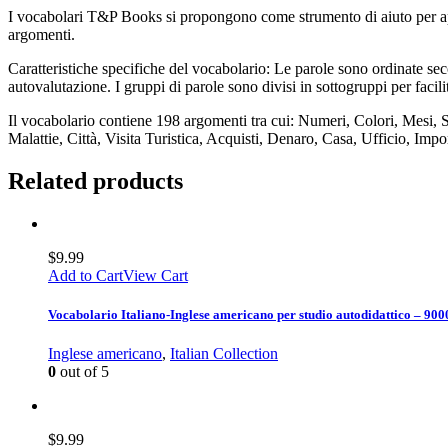
I vocabolari T&P Books si propongono come strumento di aiuto per appr
argomenti.
Caratteristiche specifiche del vocabolario: Le parole sono ordinate seco
autovalutazione. I gruppi di parole sono divisi in sottogruppi per facil
Il vocabolario contiene 198 argomenti tra cui: Numeri, Colori, Mesi, 
Malattie, Città, Visita Turistica, Acquisti, Denaro, Casa, Ufficio, Imp
Related products
$
9.99
Add to Cart
View Cart
Vocabolario Italiano-Inglese americano per studio autodidattico – 900
Inglese americano
,
Italian Collection
0
out of 5
$
9.99