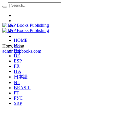
HOME
US
Hong Kong
UK
admin@tpbooks.com
DE
ESP
FR
ITA
日本語
NL
BRASIL
PT
РУС
SRP