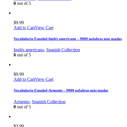
0
out of 5
$
9.99
Add to Cart
View Cart
Vocabulario Español-Inglés americano – 9000 palabras más usadas
Inglés americano
,
Spanish Collection
0
out of 5
$
9.99
Add to Cart
View Cart
Vocabulario Español-Armenio – 9000 palabras más usadas
Armenio
,
Spanish Collection
0
out of 5
$
3.99