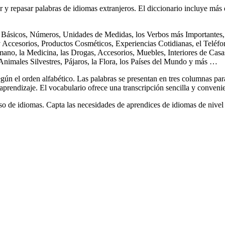
y repasar palabras de idiomas extranjeros. El diccionario incluye má
 Básicos, Números, Unidades de Medidas, los Verbos más Importantes, l
y Accesorios, Productos Cosméticos, Experiencias Cotidianas, el Teléf
ano, la Medicina, las Drogas, Accesorios, Muebles, Interiores de Casas
 Animales Silvestres, Pájaros, la Flora, los Países del Mundo y más …
gún el orden alfabético. Las palabras se presentan en tres columnas par
 aprendizaje. El vocabulario ofrece una transcripción sencilla y conveni
o de idiomas. Capta las necesidades de aprendices de idiomas de nivel 