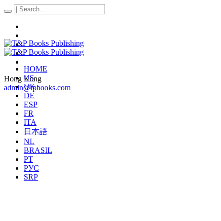
HOME
US
Hong Kong
UK
admin@tpbooks.com
DE
ESP
FR
ITA
日本語
NL
BRASIL
PT
РУС
SRP