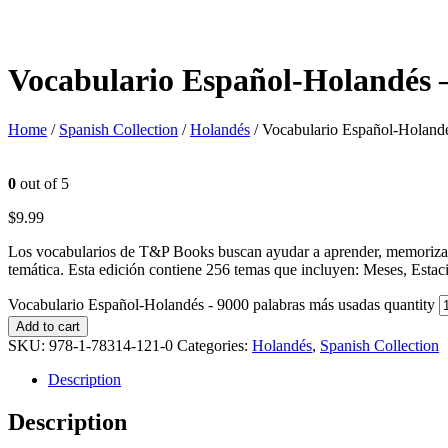
Vocabulario Español-Holandés 
Home
/
Spanish Collection
/
Holandés
/ Vocabulario Español-Holandé
0
out of 5
$
9.99
Los vocabularios de T&P Books buscan ayudar a aprender, memorizar 
temática. Esta edición contiene 256 temas que incluyen: Meses, Esta
Vocabulario Español-Holandés - 9000 palabras más usadas quantity
Add to cart
SKU:
978-1-78314-121-0
Categories:
Holandés
,
Spanish Collection
Description
Description