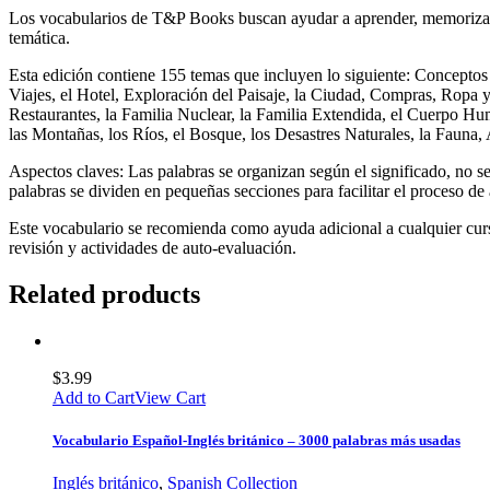
Los vocabularios de T&P Books buscan ayudar a aprender, memorizar 
temática.
Esta edición contiene 155 temas que incluyen lo siguiente: Conceptos
Viajes, el Hotel, Exploración del Paisaje, la Ciudad, Compras, Ropa 
Restaurantes, la Familia Nuclear, la Familia Extendida, el Cuerpo Hum
las Montañas, los Ríos, el Bosque, los Desastres Naturales, la Fauna,
Aspectos claves: Las palabras se organizan según el significado, no se
palabras se dividen en pequeñas secciones para facilitar el proceso de
Este vocabulario se recomienda como ayuda adicional a cualquier curs
revisión y actividades de auto-evaluación.
Related products
$
3.99
Add to Cart
View Cart
Vocabulario Español-Inglés británico – 3000 palabras más usadas
Inglés británico
,
Spanish Collection