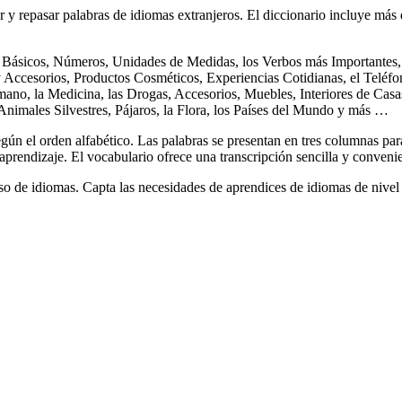
y repasar palabras de idiomas extranjeros. El diccionario incluye má
 Básicos, Números, Unidades de Medidas, los Verbos más Importantes, l
y Accesorios, Productos Cosméticos, Experiencias Cotidianas, el Teléf
ano, la Medicina, las Drogas, Accesorios, Muebles, Interiores de Casas
 Animales Silvestres, Pájaros, la Flora, los Países del Mundo y más …
gún el orden alfabético. Las palabras se presentan en tres columnas par
 aprendizaje. El vocabulario ofrece una transcripción sencilla y conveni
o de idiomas. Capta las necesidades de aprendices de idiomas de nivel 