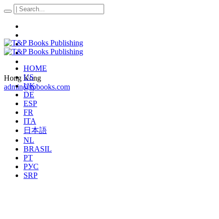
HOME
US
Hong Kong
UK
admin@tpbooks.com
DE
ESP
FR
ITA
日本語
NL
BRASIL
PT
РУС
SRP