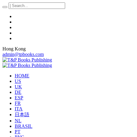
Hong Kong
admin@tpbooks.com
HOME
US
UK
DE
ESP
FR
ITA
日本語
NL
BRASIL
PT