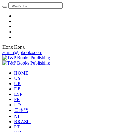
Hong Kong
admin@tpbooks.com
HOME
US
UK
DE
ESP
FR
ITA
日本語
NL
BRASIL
PT