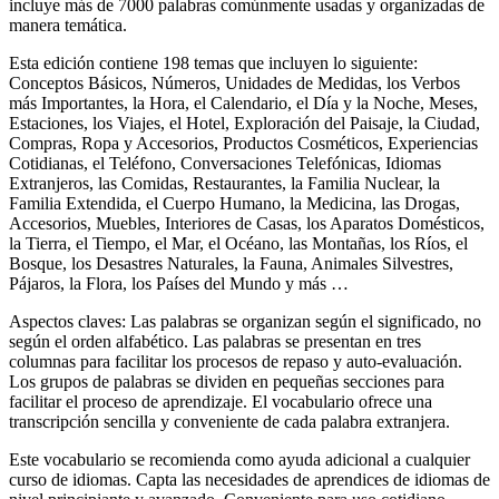
incluye más de 7000 palabras comúnmente usadas y organizadas de
manera temática.
Esta edición contiene 198 temas que incluyen lo siguiente:
Conceptos Básicos, Números, Unidades de Medidas, los Verbos
más Importantes, la Hora, el Calendario, el Día y la Noche, Meses,
Estaciones, los Viajes, el Hotel, Exploración del Paisaje, la Ciudad,
Compras, Ropa y Accesorios, Productos Cosméticos, Experiencias
Cotidianas, el Teléfono, Conversaciones Telefónicas, Idiomas
Extranjeros, las Comidas, Restaurantes, la Familia Nuclear, la
Familia Extendida, el Cuerpo Humano, la Medicina, las Drogas,
Accesorios, Muebles, Interiores de Casas, los Aparatos Domésticos,
la Tierra, el Tiempo, el Mar, el Océano, las Montañas, los Ríos, el
Bosque, los Desastres Naturales, la Fauna, Animales Silvestres,
Pájaros, la Flora, los Países del Mundo y más …
Aspectos claves: Las palabras se organizan según el significado, no
según el orden alfabético. Las palabras se presentan en tres
columnas para facilitar los procesos de repaso y auto-evaluación.
Los grupos de palabras se dividen en pequeñas secciones para
facilitar el proceso de aprendizaje. El vocabulario ofrece una
transcripción sencilla y conveniente de cada palabra extranjera.
Este vocabulario se recomienda como ayuda adicional a cualquier
curso de idiomas. Capta las necesidades de aprendices de idiomas de