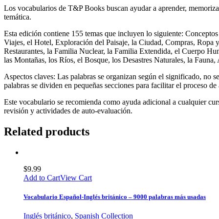
Los vocabularios de T&P Books buscan ayudar a aprender, memorizar 
temática.
Esta edición contiene 155 temas que incluyen lo siguiente: Conceptos
Viajes, el Hotel, Exploración del Paisaje, la Ciudad, Compras, Ropa 
Restaurantes, la Familia Nuclear, la Familia Extendida, el Cuerpo Hum
las Montañas, los Ríos, el Bosque, los Desastres Naturales, la Fauna,
Aspectos claves: Las palabras se organizan según el significado, no se
palabras se dividen en pequeñas secciones para facilitar el proceso de
Este vocabulario se recomienda como ayuda adicional a cualquier curs
revisión y actividades de auto-evaluación.
Related products
$
9.99
Add to Cart
View Cart
Vocabulario Español-Inglés británico – 9000 palabras más usadas
Inglés británico
,
Spanish Collection