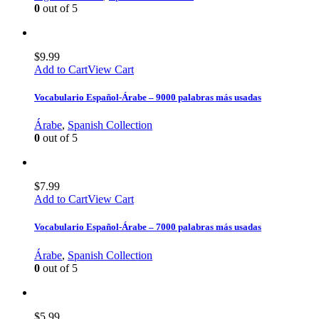
0
out of 5
$
9.99
Add to Cart
View Cart
Vocabulario Español-Árabe – 9000 palabras más usadas
Árabe
,
Spanish Collection
0
out of 5
$
7.99
Add to Cart
View Cart
Vocabulario Español-Árabe – 7000 palabras más usadas
Árabe
,
Spanish Collection
0
out of 5
$
5.99