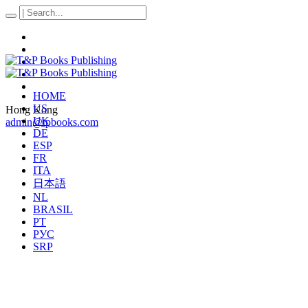
HOME
US
Hong Kong
UK
admin@tpbooks.com
DE
ESP
FR
ITA
日本語
NL
BRASIL
PT
РУС
SRP