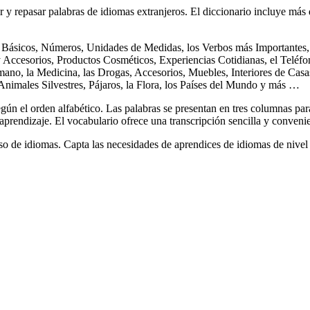
y repasar palabras de idiomas extranjeros. El diccionario incluye má
 Básicos, Números, Unidades de Medidas, los Verbos más Importantes, l
y Accesorios, Productos Cosméticos, Experiencias Cotidianas, el Teléf
ano, la Medicina, las Drogas, Accesorios, Muebles, Interiores de Casas
 Animales Silvestres, Pájaros, la Flora, los Países del Mundo y más …
gún el orden alfabético. Las palabras se presentan en tres columnas par
 aprendizaje. El vocabulario ofrece una transcripción sencilla y conveni
o de idiomas. Capta las necesidades de aprendices de idiomas de nivel 