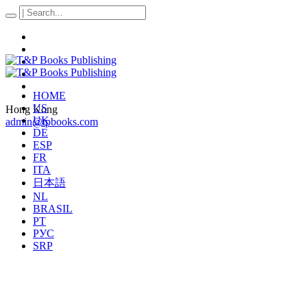
HOME
US
Hong Kong
UK
admin@tpbooks.com
DE
ESP
FR
ITA
日本語
NL
BRASIL
PT
РУС
SRP