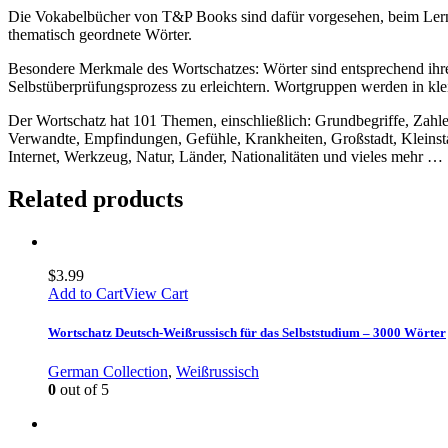
Die Vokabelbücher von T&P Books sind dafür vorgesehen, beim Lerne
thematisch geordnete Wörter.
Besondere Merkmale des Wortschatzes: Wörter sind entsprechend ihrer
Selbstüberprüfungsprozess zu erleichtern. Wortgruppen werden in kle
Der Wortschatz hat 101 Themen, einschließlich: Grundbegriffe, Zahl
Verwandte, Empfindungen, Gefühle, Krankheiten, Großstadt, Kleinsta
Internet, Werkzeug, Natur, Länder, Nationalitäten und vieles mehr …
Related products
$
3.99
Add to Cart
View Cart
Wortschatz Deutsch-Weißrussisch für das Selbststudium – 3000 Wörter
German Collection
,
Weißrussisch
0
out of 5