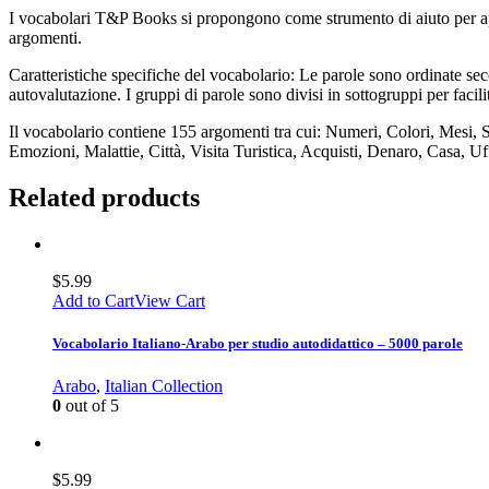
I vocabolari T&P Books si propongono come strumento di aiuto per appr
argomenti.
Caratteristiche specifiche del vocabolario: Le parole sono ordinate seco
autovalutazione. I gruppi di parole sono divisi in sottogruppi per facil
Il vocabolario contiene 155 argomenti tra cui: Numeri, Colori, Mesi, 
Emozioni, Malattie, Città, Visita Turistica, Acquisti, Denaro, Casa, Uf
Related products
$
5.99
Add to Cart
View Cart
Vocabolario Italiano-Arabo per studio autodidattico – 5000 parole
Arabo
,
Italian Collection
0
out of 5
$
5.99