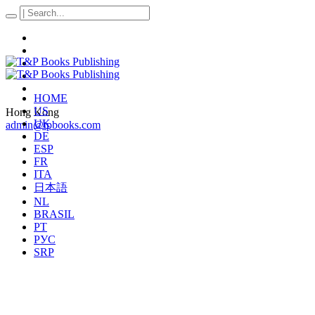
HOME
US
Hong Kong
UK
admin@tpbooks.com
DE
ESP
FR
ITA
日本語
NL
BRASIL
PT
РУС
SRP