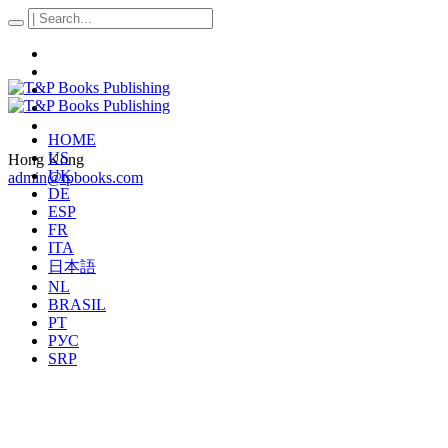
HOME
US
Hong Kong
UK
admin@tpbooks.com
DE
ESP
FR
ITA
日本語
NL
BRASIL
PT
РУС
SRP