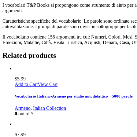
I vocabolari T&P Books si propongono come strumento di aiuto per appr
argomenti.
Caratteristiche specifiche del vocabolario: Le parole sono ordinate seco
autovalutazione. I gruppi di parole sono divisi in sottogruppi per facil
Il vocabolario contiene 155 argomenti tra cui: Numeri, Colori, Mesi, 
Emozioni, Malattie, Città, Visita Turistica, Acquisti, Denaro, Casa, Uf
Related products
$
5.99
Add to Cart
View Cart
Vocabolario Italiano-Armeno per studio autodidattico – 5000 parole
Armeno
,
Italian Collection
0
out of 5
$
7.99