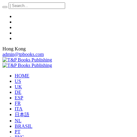
Hong Kong
admin@tpbooks.com
HOME
US
UK
DE
ESP
FR
ITA
日本語
NL
BRASIL
PT